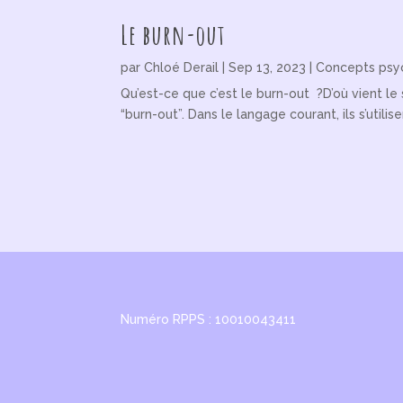
Le burn-out
par
Chloé Derail
|
Sep 13, 2023
|
Concepts psy
Qu’est-ce que c’est le burn-out ?D’où vient 
“burn-out”. Dans le langage courant, ils s’utili
Numéro RPPS : 10010043411