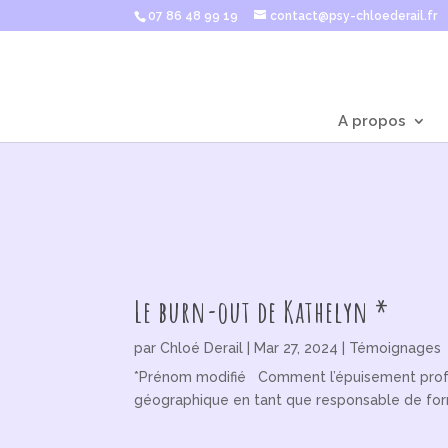
07 86 48 99 19
contact@psy-chloederail.fr
A propos
Le burn-out de Kathelyn *
par
Chloé Derail
|
Mar 27, 2024
|
Témoignages
*Prénom modifié Comment l’épuisement profess
géographique en tant que responsable de form